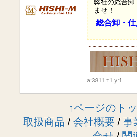
弊社の総合卸
ませ！
総合卸・仕
a:3811 t:1 y:1
↑ページのト
取扱商品
/
会社概要
/
事
合せ
/
関