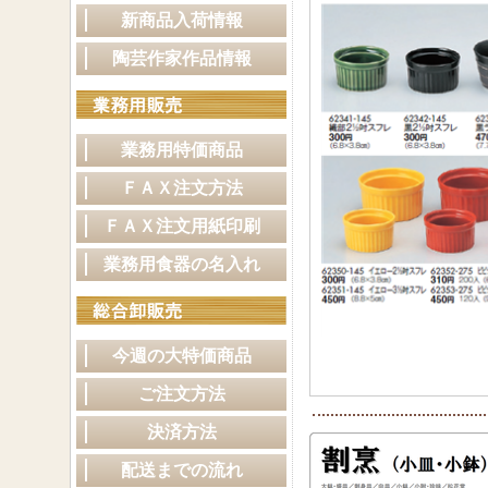
新商品入荷情報
陶芸作家作品情報
業務用特価商品
ＦＡＸ注文方法
ＦＡＸ注文用紙印刷
業務用食器の名入れ
今週の大特価商品
ご注文方法
決済方法
配送までの流れ