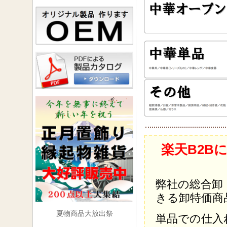
楽天B2B
弊社の総合卸
きる卸特価商
夏物商品大放出祭
単品での仕入