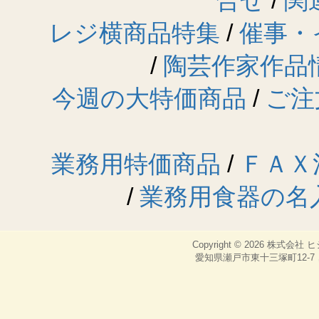
合せ
/
関
レジ横商品特集
/
催事・
/
陶芸作家作品
今週の大特価商品
/
ご注
業務用特価商品
/
ＦＡＸ
/
業務用食器の名
Copyright © 2026
株式会社 
愛知県瀬戸市東十三塚町12-7，TEL：