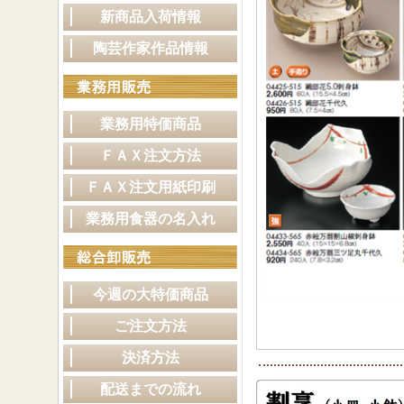
新商品入荷情報
陶芸作家作品情報
業務用特価商品
ＦＡＸ注文方法
ＦＡＸ注文用紙印刷
業務用食器の名入れ
今週の大特価商品
ご注文方法
決済方法
配送までの流れ