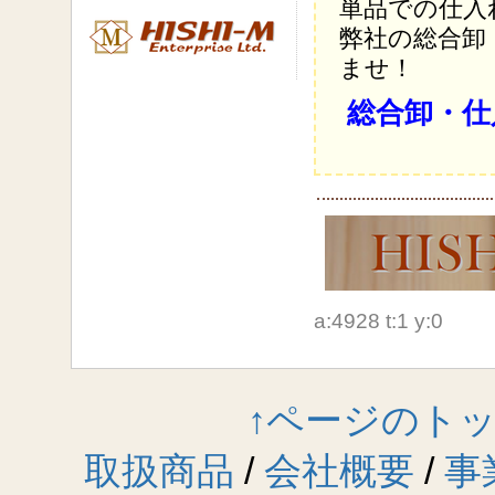
単品での仕入
弊社の総合卸
ませ！
総合卸・仕
a:4928 t:1 y:0
↑ページのト
取扱商品
/
会社概要
/
事