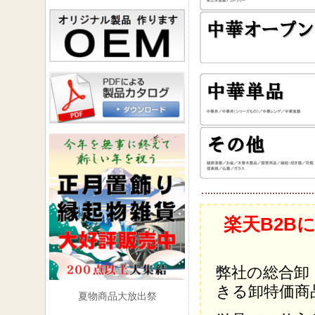
楽天B2B
弊社の総合卸
きる卸特価商
夏物商品大放出祭