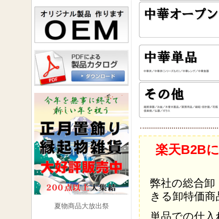
楽天B2B
弊社の総合卸
きる卸特価商
夏物商品大放出祭
単品での仕入