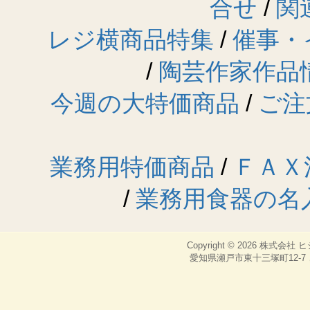
合せ
/
関
レジ横商品特集
/
催事・
/
陶芸作家作品
今週の大特価商品
/
ご注
業務用特価商品
/
ＦＡＸ
/
業務用食器の名
Copyright © 2026
株式会社 
愛知県瀬戸市東十三塚町12-7，TEL：