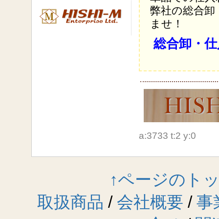
弊社の総合卸
ませ！
総合卸・仕
a:3733 t:2 y:0
↑ページのト
取扱商品
/
会社概要
/
事