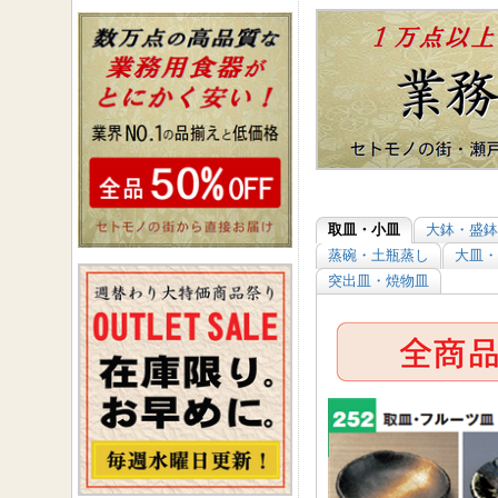
取皿・小皿
大鉢・盛鉢
蒸碗・土瓶蒸し
大皿・
突出皿・焼物皿