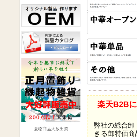
楽天B2B
弊社の総合卸
夏物商品大放出祭
きる卸特価商