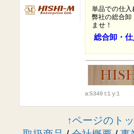
単品での仕入
弊社の総合卸
ませ！
総合卸・仕
a:5349 t:1 y:1
↑ページのト