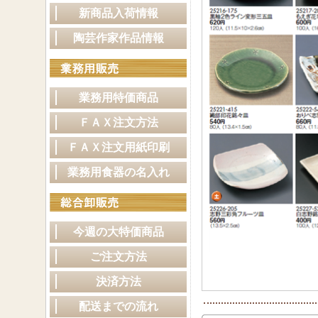
新商品入荷情報
陶芸作家作品情報
業務用特価商品
ＦＡＸ注文方法
ＦＡＸ注文用紙印刷
業務用食器の名入れ
今週の大特価商品
ご注文方法
決済方法
配送までの流れ