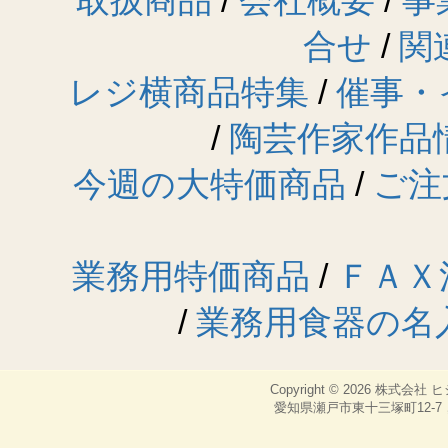
取扱商品
/
会社概要
/
事
合せ
/
関
レジ横商品特集
/
催事・
/
陶芸作家作品
今週の大特価商品
/
ご注
業務用特価商品
/
ＦＡＸ
/
業務用食器の名
Copyright © 2026
株式会社 
愛知県瀬戸市東十三塚町12-7，TEL：