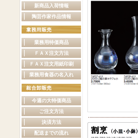
新商品入荷情報
陶芸作家作品情報
業務用特価商品
ＦＡＸ注文方法
ＦＡＸ注文用紙印刷
業務用食器の名入れ
今週の大特価商品
ご注文方法
決済方法
配送までの流れ