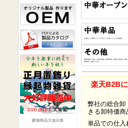
楽天B2B
弊社の総合卸
きる卸特価商
夏物商品大放出祭
単品での仕入