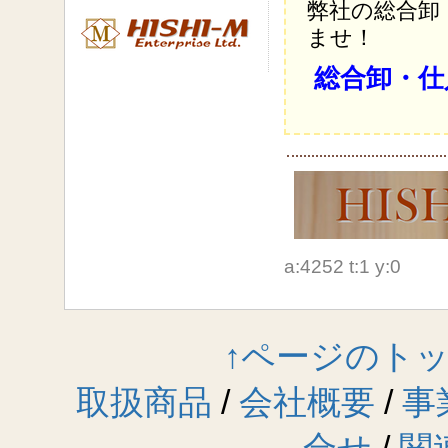
弊社の総合卸
ませ！
総合卸・仕
a:4252 t:1 y:0
↑ページのト
取扱商品
/
会社概要
/
事