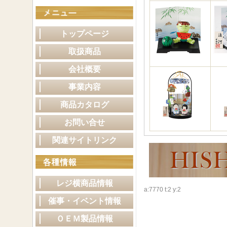
トップページ
取扱商品
会社概要
事業内容
商品カタログ
お問い合せ
関連サイトリンク
レジ横商品情報
a:7770 t:2 y:2
催事・イベント情報
ＯＥＭ製品情報