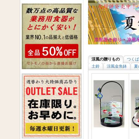
涼風の贈りもの
つくば
土鈴
涼風金魚鉢
夏