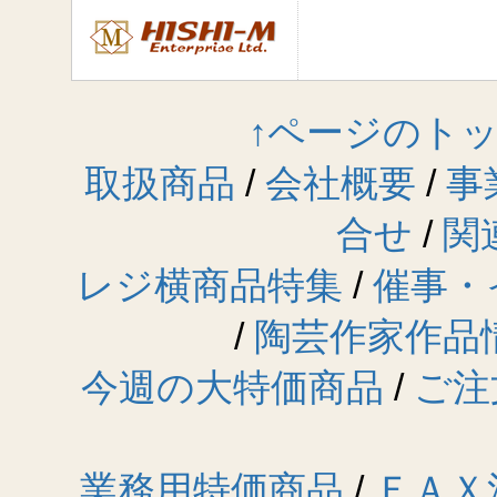
↑ページのト
取扱商品
/
会社概要
/
事
合せ
/
関
レジ横商品特集
/
催事・
/
陶芸作家作品
今週の大特価商品
/
ご注
業務用特価商品
/
ＦＡＸ