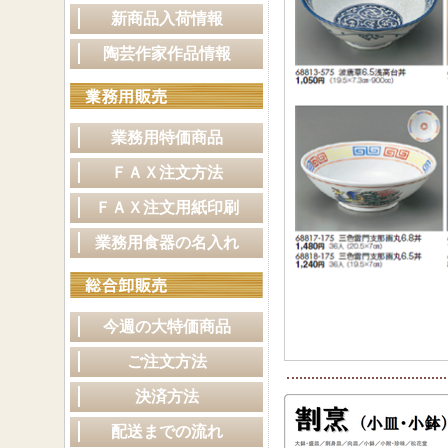
新商品入荷情報
陶芸作家作品情報
業務用特価商品
ＦＡＸ注文方法
ＦＡＸ注文用紙印刷
業務用食器の名入れ
今週の大特価商品
ご注文方法
決済方法
配送までの流れ