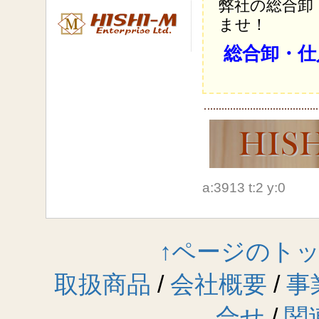
弊社の総合卸
ませ！
総合卸・仕
a:3913 t:2 y:0
↑ページのト
取扱商品
/
会社概要
/
事
合せ
/
関