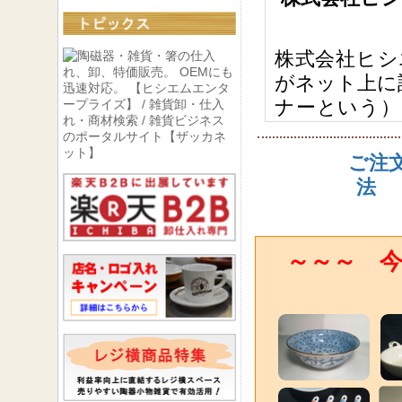
株式会社ヒシ
がネット上に
ナーという）
に掲げる規約
ご注
■第1条 （購
法
①本コーナー
了承の上、購
②本コーナー
～～～ 今
り自動的に甲
できる者。
③甲の取引き
られるお知
者。
■第2条 （商