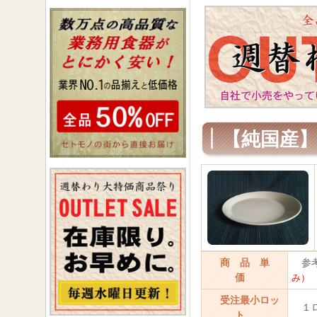
【純国産】
商 品 単
参考上
価
み）
受注最小ロッ
１ロ
ト