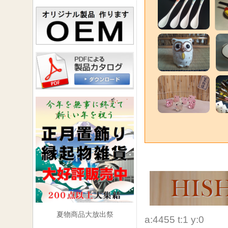
特別販売価格
生産国・素材
と。
■第3条 （配
配送はすべて
（クレジット
する。
銀行振込なら
定口座への前
商品代金には
（但し沖縄へ
担すること）
負担するもの
■第4条 （領
夏物商品大放出祭
代金引換伝票
a:4455 t:1 y:0