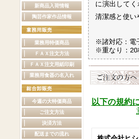
に演出してく
新商品入荷情報
清潔感と使い
陶芸作家作品情報
※諸対応：電
業務用特価商品
※重なり：2
ＦＡＸ注文方法
ＦＡＸ注文用紙印刷
業務用食器の名入れ
以下の規約
今週の大特価商品
ご注文方法
決済方法
配送までの流れ
株式会社ヒシ