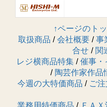
ら領収書は発
■第5条 （納
注文商品の到
ものとする。
↑ページのト
■第6条 （売
取扱商品
/
会社概要
/
事
本コーナーに
いて取引をす
合せ
/
関
もし不正表示
レジ横商品特集
/
催事・
連絡の上、直
■第7条 （品
/
陶芸作家作品
乙は、注文し
今週の大特価商品
/
ご注
び品質を確認
万が一品質等
以内（土日祝
但し、４営業
業務用特価商品
/
ＦＡＸ