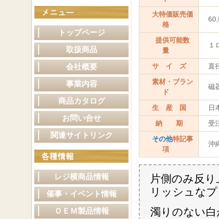
大特価販売価
60
格
トップページ
提供可能数
１ロ
取扱商品
量
サ イ ズ
直径約
会社概要
素材・ブラン
事業内容
磁
ド
商品カタログ
生 産 国
日
お問い合せ
納 期
受注
関連サイトリンク
その他
特記事
沖縄
項
レジ横商品情報
片側のみ反り
リッシュなプ
催事・イベント情報
濁りのない白
ＯＥＭ製品情報