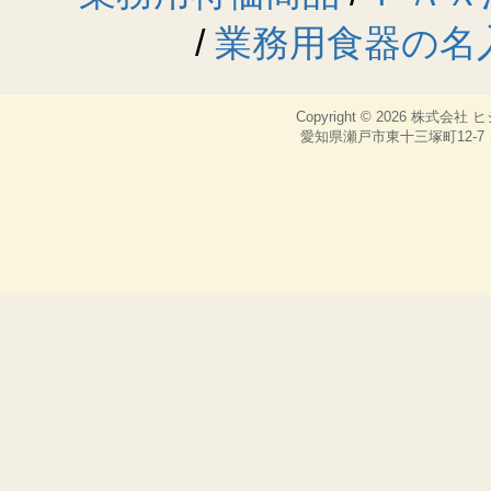
しては、甲は
/
業務用食器の名
■第8条 （
乙の都合に
等）は、いか
Copyright © 2026
株式会社 
もし乙の都合
愛知県瀬戸市東十三塚町12-7，TEL：
送料を含む往
る。
■第9条 （売
本コーナーの
着順で売り切
完売の表示が
終了とする。
■第10条 （免
本コーナーの
いかなる損害