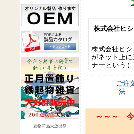
株式会社ヒシ
株式会社ヒシ
がネット上に
ナーという）
に掲げる規約
ご注
■第1条 （購
法
①本コーナー
了承の上、購
②本コーナー
～～～ 今
り自動的に甲
できる者。
夏物商品大放出祭
③甲の取引き