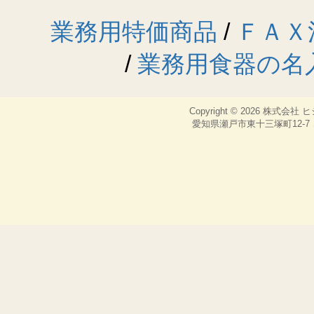
万が一品質等
業務用特価商品
/
ＦＡＸ
以内（土日祝
但し、４営業
/
業務用食器の名
しては、甲は
■第8条 （
Copyright © 2026
株式会社 
乙の都合に
愛知県瀬戸市東十三塚町12-7，TEL：
等）は、いか
もし乙の都合
送料を含む往
る。
■第9条 （売
本コーナーの
着順で売り切
完売の表示が
終了とする。