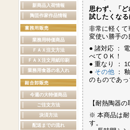
新商品入荷情報
思わず、「ど
陶芸作家作品情報
試したくなる
非常に軽くて
変使い勝手の
業務用特価商品
● 諸対応 
ＦＡＸ注文方法
べてＯＫ！
ＦＡＸ注文用紙印刷
● 重なり ：
業務用食器の名入れ
●
その他
： 
のものであっ
今週の大特価商品
【耐熱陶器の
ご注文方法
※ 本商品は
決済方法
す。
配送までの流れ