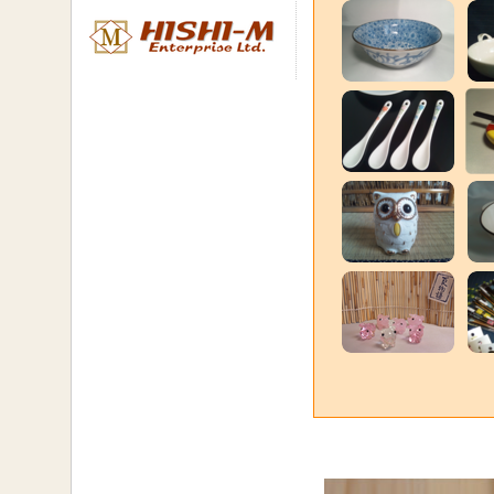
られるお知
者。
■第2条 （商
特別販売価格
生産国・素材
と。
■第3条 （配
配送はすべて
（クレジット
する。
銀行振込なら
定口座への前
商品代金には
（但し沖縄へ
担すること）