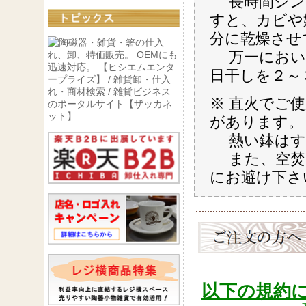
長時間シン
すと、カビや
分に乾燥させ
万一におい
日干しを２～
※ 直火でご
があります。
熱い鉢はす
また、空焚
にお避け下さ
以下の規約