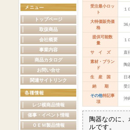
受注最小ロッ
１ロ
ト
トップページ
大特価販売価
36
格
取扱商品
提供可能数
会社概要
１ロ
量
事業内容
サ イ ズ
直径1
商品カタログ
素材・ブラン
陶
ド
お問い合せ
生 産 国
日
関連サイトリンク
納 期
受注
その他
特記事
沖縄
項
レジ横商品情報
催事・イベント情報
陶器なのに、
ＯＥＭ製品情報
ルです。