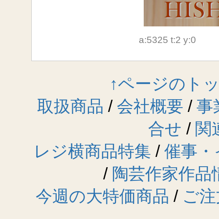
負担するもの
■第4条 （領
代金引換伝票
a:5325 t:2 y:0
ら領収書は発
■第5条 （納
↑ページのト
注文商品の到
ものとする。
取扱商品
/
会社概要
/
事
■第6条 （売
合せ
/
関
本コーナーに
いて取引をす
レジ横商品特集
/
催事・
もし不正表示
/
陶芸作家作品
連絡の上、直
■第7条 （品
今週の大特価商品
/
ご注
乙は、注文し
び品質を確認