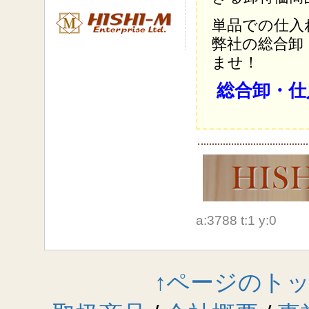
単品での仕入
弊社の総合卸
ませ！
総合卸・仕
a:3788 t:1 y:0
↑ページのト