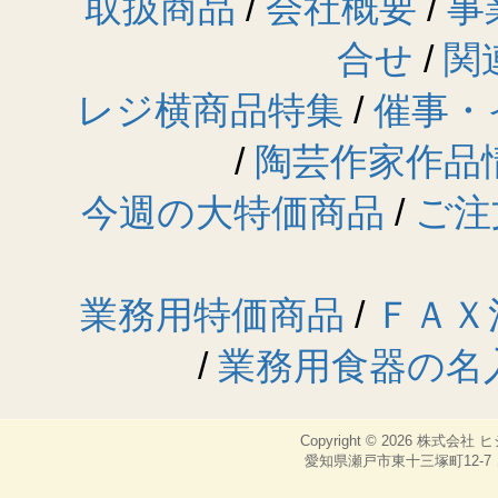
取扱商品
/
会社概要
/
事
合せ
/
関
レジ横商品特集
/
催事・
/
陶芸作家作品
今週の大特価商品
/
ご注
業務用特価商品
/
ＦＡＸ
/
業務用食器の名
Copyright © 2026
株式会社 
愛知県瀬戸市東十三塚町12-7，TEL：