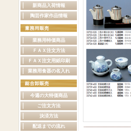
新商品入荷情報
陶芸作家作品情報
業務用特価商品
ＦＡＸ注文方法
ＦＡＸ注文用紙印刷
業務用食器の名入れ
今週の大特価商品
ご注文方法
決済方法
配送までの流れ