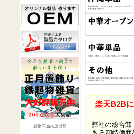
楽天B2B
弊社の総合卸
夏物商品大放出祭
きる卸特価商