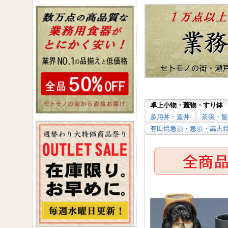
卓上小物・蓋物・すり鉢
多用丼・蓋丼
茶碗・飯
有田焼急須・急須・萬古