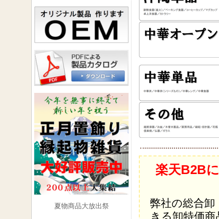
楽天B2B
弊社の総合卸
夏物商品大放出祭
きる卸特価商