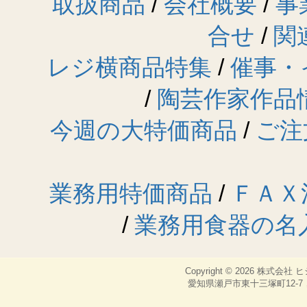
取扱商品
/
会社概要
/
事
合せ
/
関
レジ横商品特集
/
催事・
/
陶芸作家作品
今週の大特価商品
/
ご注
業務用特価商品
/
ＦＡＸ
/
業務用食器の名
Copyright © 2026
株式会社 
愛知県瀬戸市東十三塚町12-7，TEL：