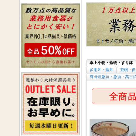
卓上小物・蓋物・すり鉢
多用丼・蓋丼
茶碗・飯
有田焼急須・急須・萬古