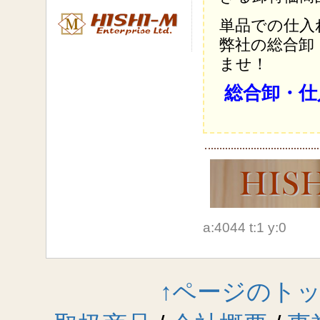
単品での仕入
弊社の総合卸
ませ！
総合卸・仕
a:4044 t:1 y:0
↑ページのト