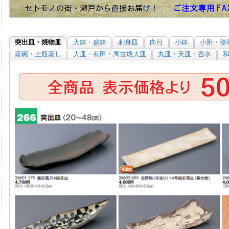
突出皿・焼物皿
大鉢・盛鉢
刺身皿
向付
小鉢
小附・珍
蒸碗・土瓶蒸し
大皿・有田・萬古焼大皿
丸皿・天皿・呑水