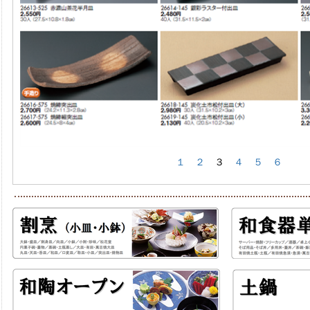
１
２
３
４
５
６