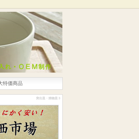
大特価商品
突出皿・焼物皿３