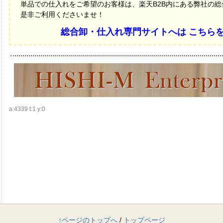
単品での仕入れをご希望のお客様は、楽天B2B内にある弊社の
是非ご利用くださいませ！
総合卸・仕入れ専門サイトへは こちら
a:4339 t:1 y:0
↑ページのトップへ
/
トップページ