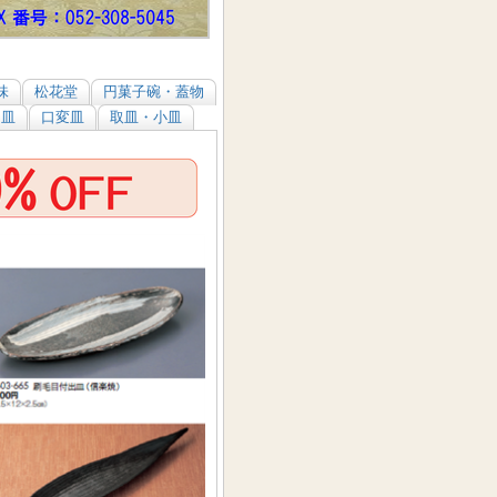
味
松花堂
円菓子碗・蓋物
和皿
口変皿
取皿・小皿