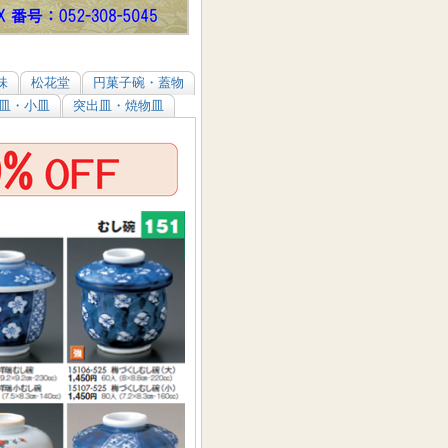
味
松花堂
円菓子碗・蓋物
皿・小皿
突出皿・焼物皿