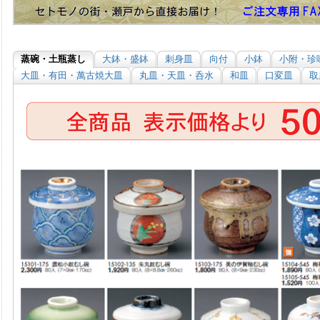
蒸碗・土瓶蒸し
大鉢・盛鉢
刺身皿
向付
小鉢
小附・珍
大皿・有田・萬古焼大皿
丸皿・天皿・呑水
和皿
口変皿
取