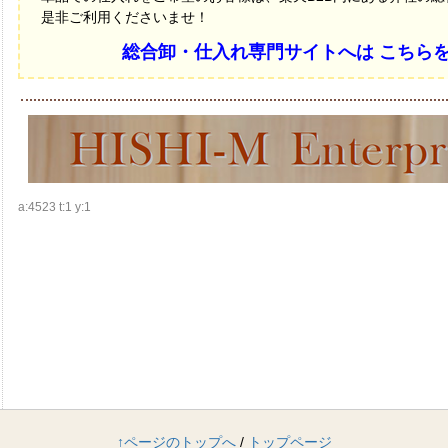
是非ご利用くださいませ！
総合卸・仕入れ専門サイトへは こちら
a:4523 t:1 y:1
↑ページのトップへ
/
トップページ