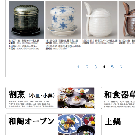
１
２
３
４
５
６