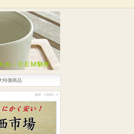
大特価商品
蒸碗・土瓶蒸し４